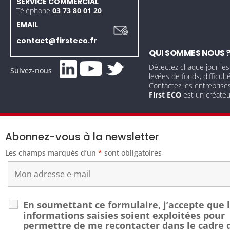
SERVICE COMMERCIAL
Téléphone
03 73 80 01 20
EMAIL
contact@firsteco.fr
QUI SOMMES NOUS 
Détectez chaque jour les
Suivez-nous
levées de fonds, difficult
Contactez les entreprise
First ECO
est un créate
Abonnez-vous à la newsletter
Les champs marqués d’un
*
sont obligatoires
En soumettant ce formulaire, j’accepte que 
informations saisies soient exploitées pour
permettre de me recontacter dans le cadre 