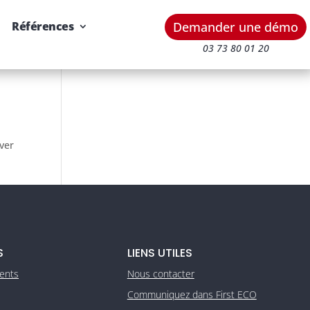
Demander une démo
Références
03 73 80 01 20
uver
S
LIENS UTILES
ients
Nous contacter
Communiquez dans First ECO