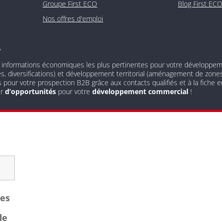
Groupe First ECO
Blog First EC
Nos offres d'emploi
?
 informations économiques les plus pertinentes pour votre développement
és, diversifications) et développement territorial (aménagement de zones 
s pour votre prospection B2B grâce aux contacts qualifiés et à la fiche
ur
d’opportunités
pour votre
développement commercial
!
les
de