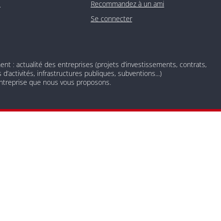
O
Recommandez à un ami
Se connecter
 : actualité des entreprises (projets d’investissements, contrats,
d’activités, infrastructures publiques, subventions...)
 entreprise que nous vous proposons.