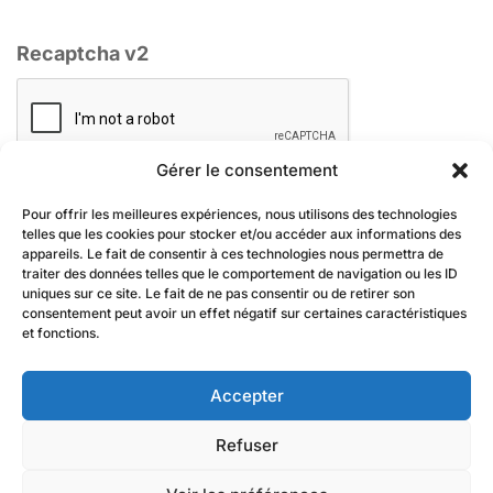
Recaptcha v2
Gérer le consentement
Pour offrir les meilleures expériences, nous utilisons des technologies
telles que les cookies pour stocker et/ou accéder aux informations des
appareils. Le fait de consentir à ces technologies nous permettra de
traiter des données telles que le comportement de navigation ou les ID
uniques sur ce site. Le fait de ne pas consentir ou de retirer son
consentement peut avoir un effet négatif sur certaines caractéristiques
En renseignant votre adresse email, vous acceptez de recevoir par
et fonctions.
newsletter nos derniers articles de blog et prenez connaissance de notre
politique de confidentialité (art.9). Vous pouvez vous désinscrire à tout
moment à l’aide des liens de désinscription ou en nous contactant à
contact@firsteco.fr
Accepter
Refuser
Mentions légales
-
CGV
-
Gestion des cookies