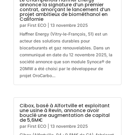
annonce la signature d’un premier
contrat, amorçant le lancement d’un
projet ambitieux de biométhanol en
Californie
par
First ECO
|
13 novembre 2025
Haffner Energy (Vitry-le-François, 51) est un
acteur des solutions durables pour
biocarburants et gaz renouvelables. Dans un
communiqué en date du 12 novembre 2025, la
société annonce que son module Synoca® de
20MW a été choisi par le développeur de
projet OroCarbo...
Cibox, basé à Alfortville et exploitant
une usine à Revin, annonce avoir
bouclé une augmentation de capital
de 5,6M€
par
First ECO
|
13 novembre 2025
Cibox (Alfortville, 94 ; 9,8M€ de CA), fabricant