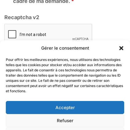
cadre de ma demande.
*
Recaptcha v2
Gérer le consentement
Pour offrir les meilleures expériences, nous utilisons des technologies
telles que les cookies pour stocker et/ou accéder aux informations des
appareils. Le fait de consentir à ces technologies nous permettra de
traiter des données telles que le comportement de navigation ou les ID
uniques sur ce site. Le fait de ne pas consentir ou de retirer son
consentement peut avoir un effet négatif sur certaines caractéristiques
En renseignant votre adresse email, vous acceptez de recevoir par
et fonctions.
newsletter nos derniers articles de blog et prenez connaissance de notre
politique de confidentialité (art.9). Vous pouvez vous désinscrire à tout
moment à l’aide des liens de désinscription ou en nous contactant à
contact@firsteco.fr
Accepter
Refuser
Mentions légales
-
CGV
-
Gestion des cookies