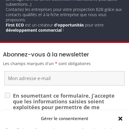
subventions...)
Contactez les entreprises pour votre prospection B2B grâce aux
contacts qualifiés et à la fiche entreprise que nous vous
proposons.
First ECO
est un créateur
d’opportunités
pour votre
développement commercial
!
Abonnez-vous à la newsletter
Les champs marqués d’un
*
sont obligatoires
En soumettant ce formulaire, j’accepte
que les informations saisies soient
exploitées pour permettre de me
recontacter dans le cadre de ma demande.
*
Gérer le consentement