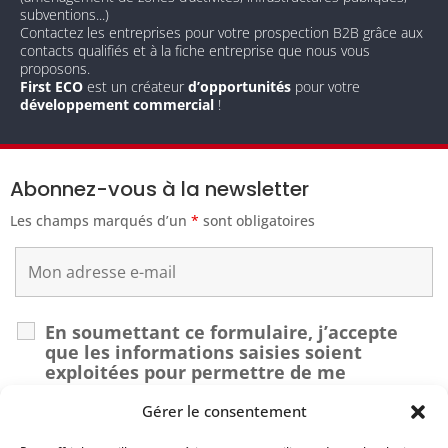
subventions...)
Contactez les entreprises pour votre prospection B2B grâce aux
contacts qualifiés et à la fiche entreprise que nous vous
proposons.
First ECO
est un créateur
d’opportunités
pour votre
développement commercial
!
Abonnez-vous à la newsletter
Les champs marqués d’un
*
sont obligatoires
En soumettant ce formulaire, j’accepte
que les informations saisies soient
exploitées pour permettre de me
recontacter dans le cadre de ma demande.
*
Gérer le consentement