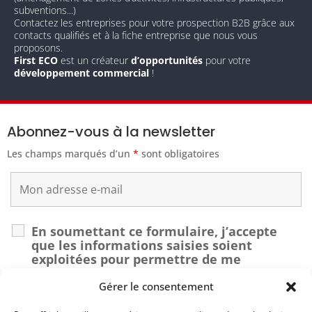
subventions...)
Contactez les entreprises pour votre prospection B2B grâce aux
contacts qualifiés et à la fiche entreprise que nous vous
proposons.
First ECO
est un créateur
d’opportunités
pour votre
développement commercial
!
Abonnez-vous à la newsletter
Les champs marqués d’un
*
sont obligatoires
En soumettant ce formulaire, j’accepte
que les informations saisies soient
exploitées pour permettre de me
recontacter dans le cadre de ma demande.
*
Gérer le consentement