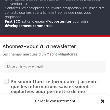
subventions...)
Contactez les entreprises pour votre prospection B2B grâce aux
contacts qualifiés et à la fiche entreprise que nous vous
proposons.
First ECO
est un créateur
d’opportunités
pour votre
développement commercial
!
Abonnez-vous à la newsletter
Les champs marqués d’un
*
sont obligatoires
En soumettant ce formulaire, j’accepte
que les informations saisies soient
exploitées pour permettre de me
recontacter dans le cadre de ma demande.
*
Gérer le consentement