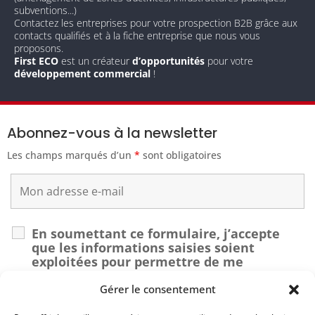
subventions...)
Contactez les entreprises pour votre prospection B2B grâce aux
contacts qualifiés et à la fiche entreprise que nous vous
proposons.
First ECO
est un créateur
d’opportunités
pour votre
développement commercial
!
Abonnez-vous à la newsletter
Les champs marqués d’un
*
sont obligatoires
En soumettant ce formulaire, j’accepte
que les informations saisies soient
exploitées pour permettre de me
recontacter dans le cadre de ma demande.
*
Gérer le consentement