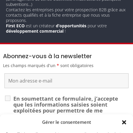
subventions...)
Contactez les entreprises pour votre prospection B2B grâce aux
contacts qualifiés et à la fiche entreprise que nous vous
proposons.
First ECO
est un créateur
d’opportunités
pour votre
développement commercial
!
Abonnez-vous à la newsletter
Les champs marqués d’un
*
sont obligatoires
En soumettant ce formulaire, j’accepte
que les informations saisies soient
exploitées pour permettre de me
recontacter dans le cadre de ma demande.
*
Gérer le consentement