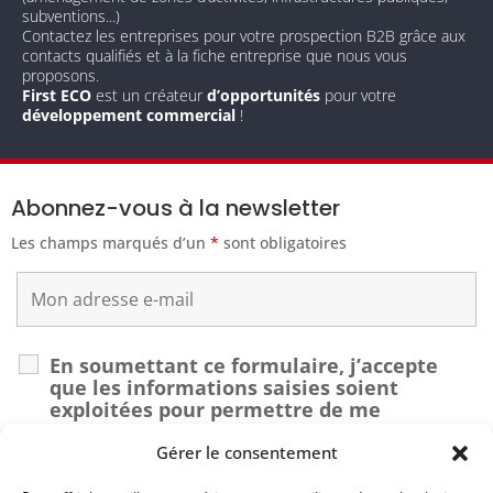
subventions...)
Contactez les entreprises pour votre prospection B2B grâce aux
contacts qualifiés et à la fiche entreprise que nous vous
proposons.
First ECO
est un créateur
d’opportunités
pour votre
développement commercial
!
Abonnez-vous à la newsletter
Les champs marqués d’un
*
sont obligatoires
En soumettant ce formulaire, j’accepte
que les informations saisies soient
exploitées pour permettre de me
recontacter dans le cadre de ma demande.
*
Gérer le consentement