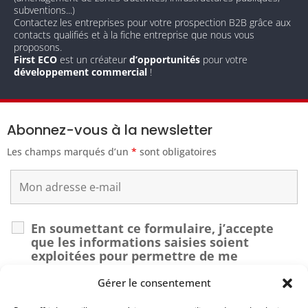
subventions...)
Contactez les entreprises pour votre prospection B2B grâce aux
contacts qualifiés et à la fiche entreprise que nous vous
proposons.
First ECO
est un créateur
d’opportunités
pour votre
développement commercial
!
Abonnez-vous à la newsletter
Les champs marqués d’un
*
sont obligatoires
En soumettant ce formulaire, j’accepte
que les informations saisies soient
exploitées pour permettre de me
recontacter dans le cadre de ma demande.
*
Gérer le consentement