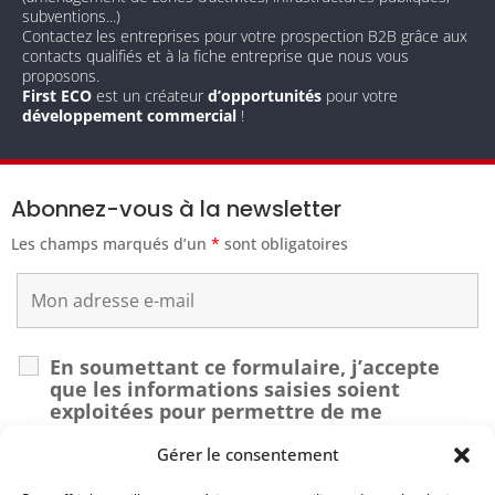
subventions...)
Contactez les entreprises pour votre prospection B2B grâce aux
contacts qualifiés et à la fiche entreprise que nous vous
proposons.
First ECO
est un créateur
d’opportunités
pour votre
développement commercial
!
Abonnez-vous à la newsletter
Les champs marqués d’un
*
sont obligatoires
En soumettant ce formulaire, j’accepte
que les informations saisies soient
exploitées pour permettre de me
recontacter dans le cadre de ma demande.
*
Gérer le consentement