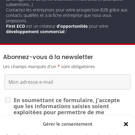
subventions...)
Contactez les entreprises pour votre prospection B2B grâce aux
contacts qualifiés et à la fiche entreprise que nous vous
proposons.
First ECO
est un créateur
d’opportunités
pour votre
développement commercial
!
Abonnez-vous à la newsletter
Les champs marqués d’un
*
sont obligatoires
En soumettant ce formulaire, j’accepte
que les informations saisies soient
exploitées pour permettre de me
recontacter dans le cadre de ma demande.
*
Gérer le consentement