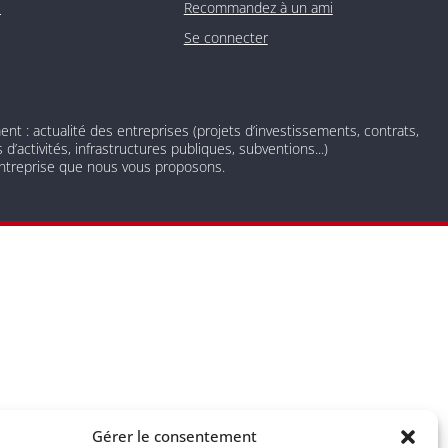
O
Recommandez à un ami
Se connecter
 : actualité des entreprises (projets d’investissements, contrats,
d’activités, infrastructures publiques, subventions...)
 entreprise que nous vous proposons.
 newsletter nos derniers articles de blog et prenez connaissance
Gérer le consentement
nscrire à tout moment à l’aide des liens de désinscription ou en