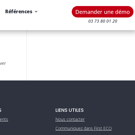
Demander une démo
Références
03 73 80 01 20
uver
S
LIENS UTILES
ients
Nous contacter
Communiquez dans First ECO