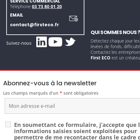
SERVICE COMMERCIAL
Téléphone
03 73 80 01 20
EMAIL
contact@firsteco.fr
QUI SOMMES NOUS 
Détectez chaque jour les
Suivez-nous
levées de fonds, difficult
Contactez les entreprise
First ECO
est un créate
Abonnez-vous à la newsletter
Les champs marqués d’un
*
sont obligatoires
En soumettant ce formulaire, j’accepte que 
informations saisies soient exploitées pour
permettre de me recontacter dans le cadre 