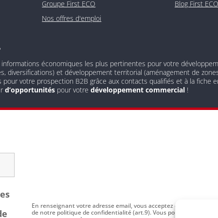
Groupe First ECO
Blog First EC
Nos offres d'emploi
?
 informations économiques les plus pertinentes pour votre développement
és, diversifications) et développement territorial (aménagement de zones 
s pour votre prospection B2B grâce aux contacts qualifiés et à la fiche
ur
d’opportunités
pour votre
développement commercial
!
les
En renseignant votre adresse email, vous acceptez de recevoir par
de
de notre politique de confidentialité (art.9). Vous pouvez vous dési