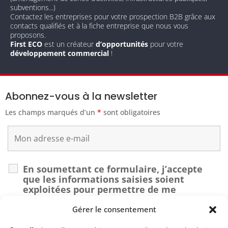
subventions...)
Contactez les entreprises pour votre prospection B2B grâce aux
contacts qualifiés et à la fiche entreprise que nous vous
proposons.
First ECO
est un créateur
d’opportunités
pour votre
développement commercial
!
Abonnez-vous à la newsletter
Les champs marqués d’un
*
sont obligatoires
En soumettant ce formulaire, j’accepte
que les informations saisies soient
exploitées pour permettre de me
recontacter dans le cadre de ma demande.
*
Gérer le consentement