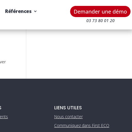
Demander une démo
Références
03 73 80 01 20
uver
S
LIENS UTILES
ients
Nous contacter
Communiquez dans First ECO