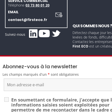
SERVICE COMMERCIAL
Téléphone
03 73 80 01 20
EMAIL
contact@firsteco.fr
QUI SOMMES NOUS 
Détectez chaque jour les
Suivez-nous
levées de fonds, difficult
Contactez les entreprise
First ECO
est un créate
Abonnez-vous à la newsletter
Les champs marqués d’un
*
sont obligatoires
En soumettant ce formulaire, j’accepte que 
informations saisies soient exploitées pour
permettre de me recontacter dans le cadre 