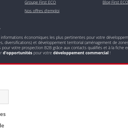
Groupe First ECO
Blog First EC
Nos offres d'emploi
?
 informations économiques les plus pertinentes pour votre développement
és, diversifications) et développement territorial (aménagement de zones 
s pour votre prospection B2B grâce aux contacts qualifiés et à la fiche
ur
d’opportunités
pour votre
développement commercial
!
les
de