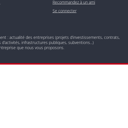
O
Recommandez à un ami
Se connecter
 : actualité des entreprises (projets d’investissements, contrats,
d’activités, infrastructures publiques, subventions...)
 entreprise que nous vous proposons.