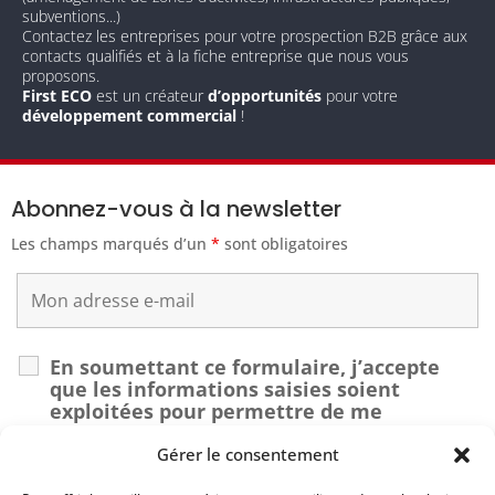
subventions...)
Contactez les entreprises pour votre prospection B2B grâce aux
contacts qualifiés et à la fiche entreprise que nous vous
proposons.
First ECO
est un créateur
d’opportunités
pour votre
développement commercial
!
Abonnez-vous à la newsletter
Les champs marqués d’un
*
sont obligatoires
En soumettant ce formulaire, j’accepte
que les informations saisies soient
exploitées pour permettre de me
recontacter dans le cadre de ma demande.
*
Gérer le consentement