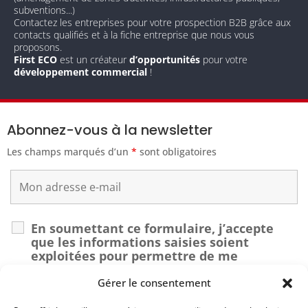
subventions...)
Contactez les entreprises pour votre prospection B2B grâce aux
contacts qualifiés et à la fiche entreprise que nous vous
proposons.
First ECO
est un créateur
d’opportunités
pour votre
développement commercial
!
Abonnez-vous à la newsletter
Les champs marqués d’un
*
sont obligatoires
En soumettant ce formulaire, j’accepte
que les informations saisies soient
exploitées pour permettre de me
recontacter dans le cadre de ma demande.
*
Gérer le consentement