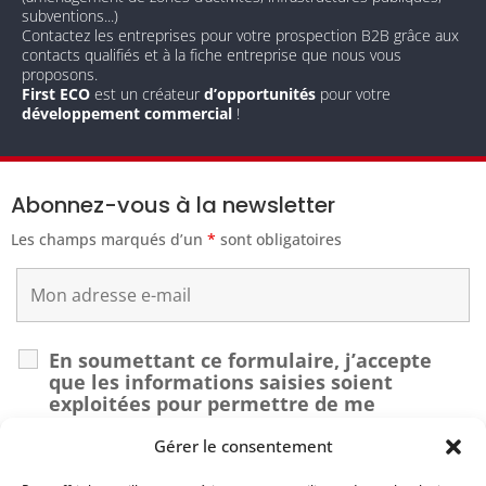
subventions...)
Contactez les entreprises pour votre prospection B2B grâce aux
contacts qualifiés et à la fiche entreprise que nous vous
proposons.
First ECO
est un créateur
d’opportunités
pour votre
développement commercial
!
Abonnez-vous à la newsletter
Les champs marqués d’un
*
sont obligatoires
En soumettant ce formulaire, j’accepte
que les informations saisies soient
exploitées pour permettre de me
recontacter dans le cadre de ma demande.
*
Gérer le consentement