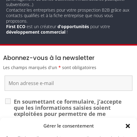
subventions...)
Contactez les entreprises pour votre prospection B2B grâce aux
contacts qualifiés et à la fiche entreprise que nous vous
proposons.
First ECO
est un créateur
d’opportunités
pour votre
développement commercial
!
Abonnez-vous à la newsletter
Les champs marqués d’un
*
sont obligatoires
En soumettant ce formulaire, j’accepte
que les informations saisies soient
exploitées pour permettre de me
recontacter dans le cadre de ma demande.
*
Gérer le consentement