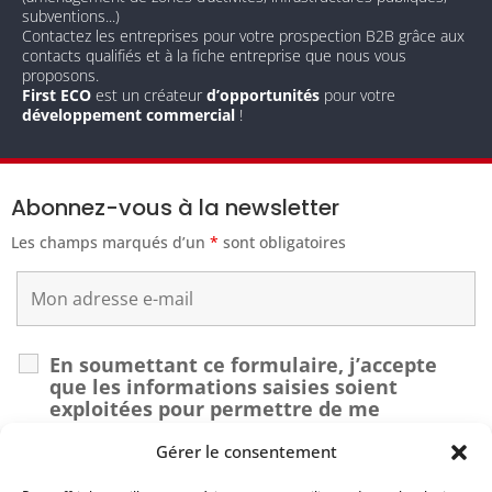
subventions...)
Contactez les entreprises pour votre prospection B2B grâce aux
contacts qualifiés et à la fiche entreprise que nous vous
proposons.
First ECO
est un créateur
d’opportunités
pour votre
développement commercial
!
Abonnez-vous à la newsletter
Les champs marqués d’un
*
sont obligatoires
En soumettant ce formulaire, j’accepte
que les informations saisies soient
exploitées pour permettre de me
recontacter dans le cadre de ma demande.
*
Gérer le consentement