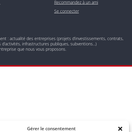
O
Recommandez à un ami
Se connecter
 : actualité des entreprises (projets d’investissements, contrats,
d’activités, infrastructures publiques, subventions...)
 entreprise que nous vous proposons.
 newsletter nos derniers articles de blog et prenez connaissance
Gérer le consentement
nscrire à tout moment à l’aide des liens de désinscription ou en