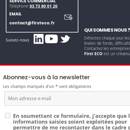
SERVICE COMMERCIAL
Téléphone
03 73 80 01 20
EMAIL
contact@firsteco.fr
QUI SOMMES NOUS 
Détectez chaque jour les
Suivez-nous
levées de fonds, difficult
Contactez les entreprise
First ECO
est un créate
Abonnez-vous à la newsletter
Les champs marqués d’un
*
sont obligatoires
En soumettant ce formulaire, j’accepte que 
informations saisies soient exploitées pour
permettre de me recontacter dans le cadre 