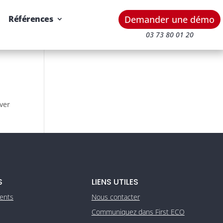
Demander une démo
Références
03 73 80 01 20
uver
S
LIENS UTILES
ients
Nous contacter
Communiquez dans First ECO