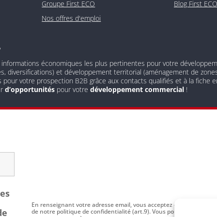
Groupe First ECO
Blog First EC
Nos offres d'emploi
?
 informations économiques les plus pertinentes pour votre développement
és, diversifications) et développement territorial (aménagement de zones 
s pour votre prospection B2B grâce aux contacts qualifiés et à la fiche
ur
d’opportunités
pour votre
développement commercial
!
les
En renseignant votre adresse email, vous acceptez de recevoir par
de
de notre politique de confidentialité (art.9). Vous pouvez vous dési