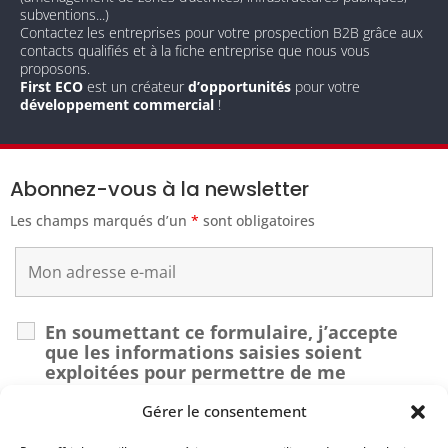
subventions...)
Contactez les entreprises pour votre prospection B2B grâce aux
contacts qualifiés et à la fiche entreprise que nous vous
proposons.
First ECO
est un créateur
d’opportunités
pour votre
développement commercial
!
Abonnez-vous à la newsletter
Les champs marqués d’un
*
sont obligatoires
En soumettant ce formulaire, j’accepte
que les informations saisies soient
exploitées pour permettre de me
recontacter dans le cadre de ma demande.
*
Gérer le consentement