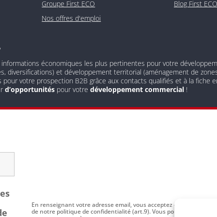
Groupe First ECO
Blog First EC
Nos offres d'emploi
?
 informations économiques les plus pertinentes pour votre développement
és, diversifications) et développement territorial (aménagement de zones 
s pour votre prospection B2B grâce aux contacts qualifiés et à la fiche
ur
d’opportunités
pour votre
développement commercial
!
les
En renseignant votre adresse email, vous acceptez de recevoir par
de
de notre politique de confidentialité (art.9). Vous pouvez vous dési