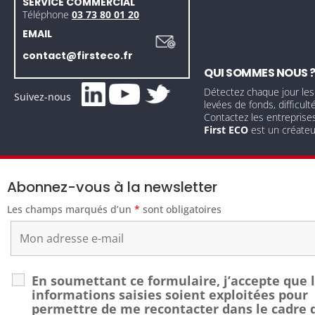
SERVICE COMMERCIAL
Téléphone
03 73 80 01 20
EMAIL
contact@firsteco.fr
QUI SOMMES NOUS 
Détectez chaque jour les
Suivez-nous
levées de fonds, difficult
Contactez les entreprise
First ECO
est un créate
Abonnez-vous à la newsletter
Les champs marqués d’un
*
sont obligatoires
En soumettant ce formulaire, j’accepte que 
informations saisies soient exploitées pour
permettre de me recontacter dans le cadre 