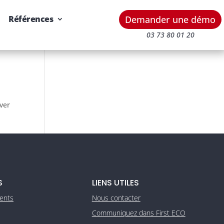
Demander une démo
Références
03 73 80 01 20
uver
S
LIENS UTILES
ients
Nous contacter
Communiquez dans First ECO