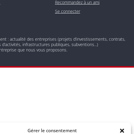
O
Recommandez à un ami
Se connecter
 : actualité des entreprises (projets d’investissements, contrats,
d’activités, infrastructures publiques, subventions...)
 entreprise que nous vous proposons.
 newsletter nos derniers articles de blog et prenez connaissance
Gérer le consentement
nscrire à tout moment à l’aide des liens de désinscription ou en