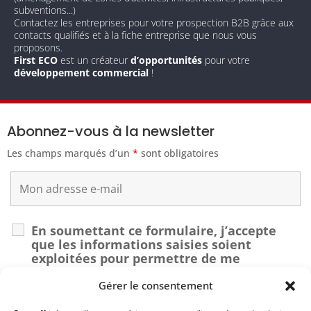
subventions...)
Contactez les entreprises pour votre prospection B2B grâce aux
contacts qualifiés et à la fiche entreprise que nous vous
proposons.
First ECO
est un créateur
d’opportunités
pour votre
développement commercial
!
Abonnez-vous à la newsletter
Les champs marqués d’un
*
sont obligatoires
En soumettant ce formulaire, j’accepte
que les informations saisies soient
exploitées pour permettre de me
recontacter dans le cadre de ma demande.
*
Gérer le consentement