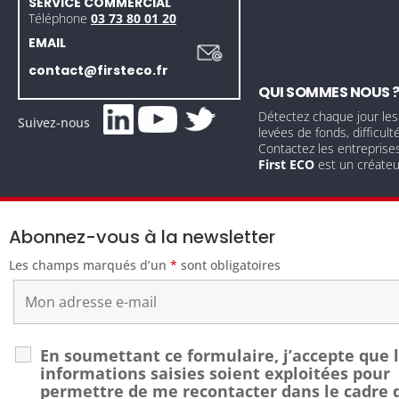
SERVICE COMMERCIAL
Téléphone
03 73 80 01 20
EMAIL
contact@firsteco.fr
QUI SOMMES NOUS 
Détectez chaque jour les
Suivez-nous
levées de fonds, difficult
Contactez les entreprise
First ECO
est un créate
Abonnez-vous à la newsletter
Les champs marqués d’un
*
sont obligatoires
En soumettant ce formulaire, j’accepte que 
informations saisies soient exploitées pour
permettre de me recontacter dans le cadre 