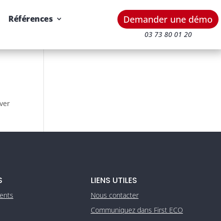
Demander une démo
Références
03 73 80 01 20
uver
S
LIENS UTILES
ients
Nous contacter
Communiquez dans First ECO