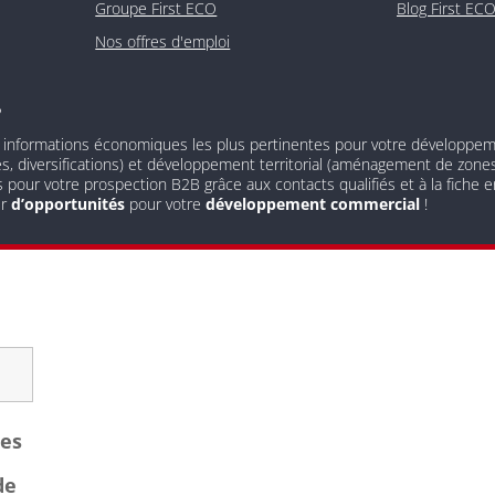
Groupe First ECO
Blog First EC
Nos offres d'emploi
?
 informations économiques les plus pertinentes pour votre développement
és, diversifications) et développement territorial (aménagement de zones 
s pour votre prospection B2B grâce aux contacts qualifiés et à la fiche
ur
d’opportunités
pour votre
développement commercial
!
les
de