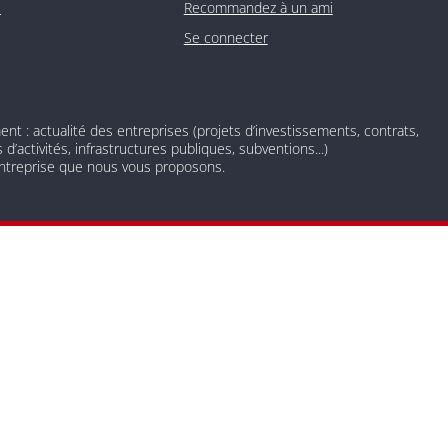
O
Recommandez à un ami
Se connecter
 : actualité des entreprises (projets d’investissements, contrats,
d’activités, infrastructures publiques, subventions...)
 entreprise que nous vous proposons.