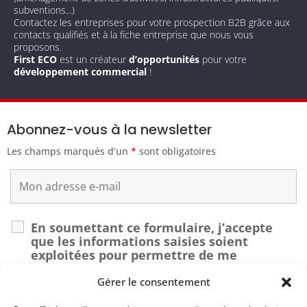
subventions...)
Contactez les entreprises pour votre prospection B2B grâce aux
contacts qualifiés et à la fiche entreprise que nous vous
proposons.
First ECO
est un créateur
d’opportunités
pour votre
développement commercial
!
Abonnez-vous à la newsletter
Les champs marqués d’un
*
sont obligatoires
En soumettant ce formulaire, j’accepte
que les informations saisies soient
exploitées pour permettre de me
recontacter dans le cadre de ma demande.
*
Gérer le consentement