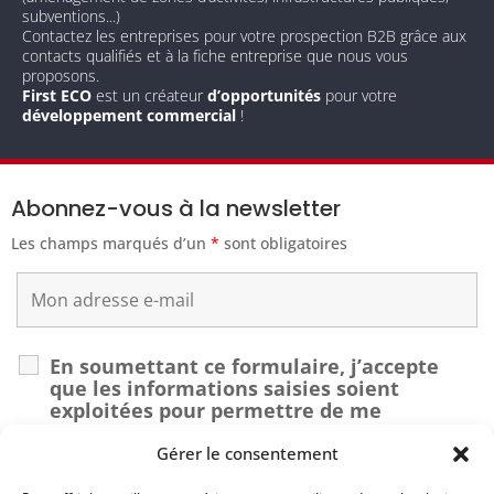
subventions...)
Contactez les entreprises pour votre prospection B2B grâce aux
contacts qualifiés et à la fiche entreprise que nous vous
proposons.
First ECO
est un créateur
d’opportunités
pour votre
développement commercial
!
Abonnez-vous à la newsletter
Les champs marqués d’un
*
sont obligatoires
En soumettant ce formulaire, j’accepte
que les informations saisies soient
exploitées pour permettre de me
recontacter dans le cadre de ma demande.
*
Gérer le consentement