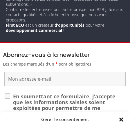
subventions...)
Contactez les entreprises pour votre prospection B2B grâce aux
contacts qualifiés et à la fiche entreprise que nous vous
proposons.
First ECO
est un créateur
d’opportunités
pour votre
développement commercial
!
Abonnez-vous à la newsletter
Les champs marqués d’un
*
sont obligatoires
En soumettant ce formulaire, j’accepte
que les informations saisies soient
exploitées pour permettre de me
recontacter dans le cadre de ma demande.
*
Gérer le consentement