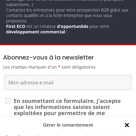
subventions...)
Contactez les entreprises pour votre prospection B2B grâce aux
contacts qualifiés et à la fiche entreprise que nous vous
proposons.
First ECO
est un créateur
d’opportunités
pour votre
développement commercial
!
Abonnez-vous à la newsletter
Les champs marqués d’un
*
sont obligatoires
En soumettant ce formulaire, j’accepte
que les informations saisies soient
exploitées pour permettre de me
recontacter dans le cadre de ma demande.
*
Gérer le consentement