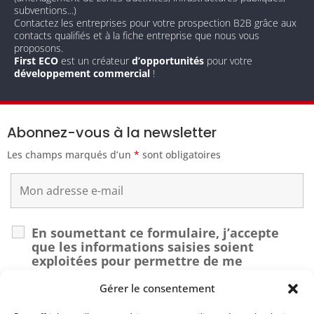
subventions...)
Contactez les entreprises pour votre prospection B2B grâce aux
contacts qualifiés et à la fiche entreprise que nous vous
proposons.
First ECO
est un créateur
d’opportunités
pour votre
développement commercial
!
Abonnez-vous à la newsletter
Les champs marqués d’un
*
sont obligatoires
En soumettant ce formulaire, j’accepte
que les informations saisies soient
exploitées pour permettre de me
recontacter dans le cadre de ma demande.
*
Gérer le consentement