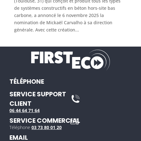
(Toulouse, 31) qui conçoit et produit tous les types
de systèmes constructifs en béton hors-site bas
carbone, a annoncé le 6 novembre 2025 la
nomination de Mickaël Carvalho à sa direction
générale. Avec cette création...
TÉLÉPHONE
SERVICE SUPPORT
CLIENT
06 44 64 71 64
SERVICE COMMERCIAL
Téléphone
03 73 80 01 20
EMAIL