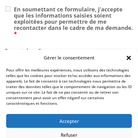
En soumettant ce formulaire, j’accepte
que les informations saisies soient
exploitées pour permettre de me
recontacter dans le cadre de ma demande.
*
Recaptcha v2
Gérer le consentement
Pour offrir les meilleures expériences, nous utilisons des technologies
telles que les cookies pour stocker et/ou accéder aux informations des
appareils. Le fait de consentir à ces technologies nous permettra de
traiter des données telles que le comportement de navigation ou les ID
uniques sur ce site. Le fait de ne pas consentir ou de retirer son
consentement peut avoir un effet négatif sur certaines
caractéristiques et fonctions.
Accepter
En renseignant votre adresse email, vous acceptez de recevoir par
newsletter nos derniers articles de blog et prenez connaissance de notre
Refuser
politique de confidentialité (art.9). Vous pouvez vous désinscrire à tout