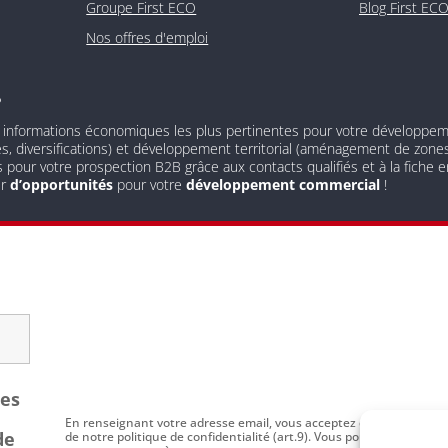
Groupe First ECO
Blog First EC
Nos offres d'emploi
?
 informations économiques les plus pertinentes pour votre développement
és, diversifications) et développement territorial (aménagement de zones 
s pour votre prospection B2B grâce aux contacts qualifiés et à la fiche
ur
d’opportunités
pour votre
développement commercial
!
les
En renseignant votre adresse email, vous acceptez de recevoir par
de
de notre politique de confidentialité (art.9). Vous pouvez vous dési