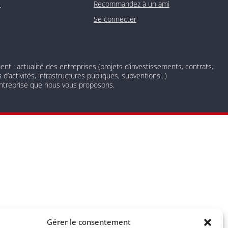
O
Recommandez à un ami
Se connecter
 : actualité des entreprises (projets d’investissements, contrats,
d’activités, infrastructures publiques, subventions...)
 entreprise que nous vous proposons.
 newsletter nos derniers articles de blog et prenez connaissance
Gérer le consentement
nscrire à tout moment à l’aide des liens de désinscription ou en