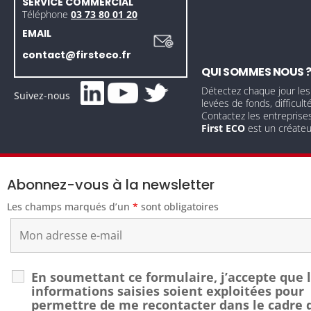
SERVICE COMMERCIAL
Téléphone
03 73 80 01 20
EMAIL
contact@firsteco.fr
QUI SOMMES NOUS 
Détectez chaque jour les
Suivez-nous
levées de fonds, difficult
Contactez les entreprise
First ECO
est un créate
Abonnez-vous à la newsletter
Les champs marqués d’un
*
sont obligatoires
En soumettant ce formulaire, j’accepte que 
informations saisies soient exploitées pour
permettre de me recontacter dans le cadre 