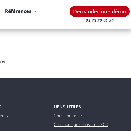
Demander une démo
Références
03 73 80 01 20
uver
S
LIENS UTILES
ients
Nous contacter
Communiquez dans First ECO