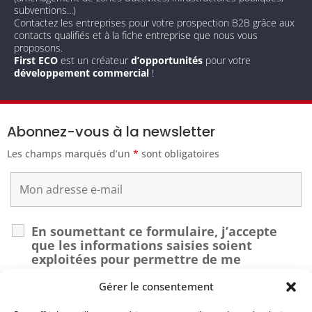
subventions...)
Contactez les entreprises pour votre prospection B2B grâce aux
contacts qualifiés et à la fiche entreprise que nous vous
proposons.
First ECO
est un créateur
d’opportunités
pour votre
développement commercial
!
Abonnez-vous à la newsletter
Les champs marqués d’un
*
sont obligatoires
En soumettant ce formulaire, j’accepte
que les informations saisies soient
exploitées pour permettre de me
recontacter dans le cadre de ma demande.
*
Gérer le consentement