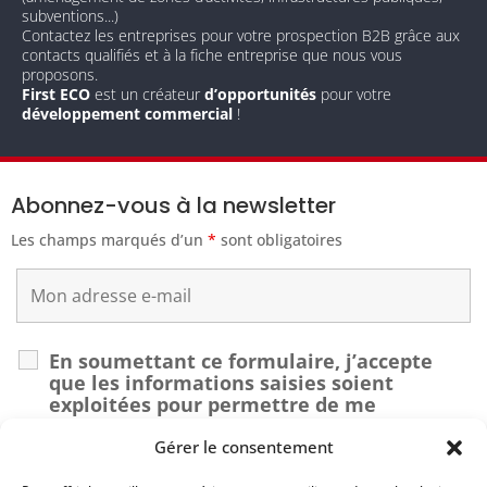
subventions...)
Contactez les entreprises pour votre prospection B2B grâce aux
contacts qualifiés et à la fiche entreprise que nous vous
proposons.
First ECO
est un créateur
d’opportunités
pour votre
développement commercial
!
Abonnez-vous à la newsletter
Les champs marqués d’un
*
sont obligatoires
En soumettant ce formulaire, j’accepte
que les informations saisies soient
exploitées pour permettre de me
recontacter dans le cadre de ma demande.
*
Gérer le consentement