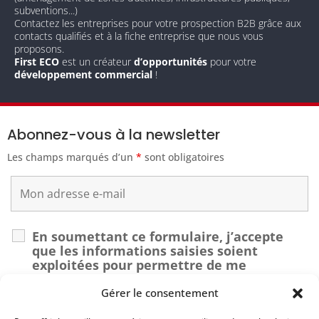
subventions...)
Contactez les entreprises pour votre prospection B2B grâce aux
contacts qualifiés et à la fiche entreprise que nous vous
proposons.
First ECO
est un créateur
d’opportunités
pour votre
développement commercial
!
Abonnez-vous à la newsletter
Les champs marqués d’un
*
sont obligatoires
En soumettant ce formulaire, j’accepte
que les informations saisies soient
exploitées pour permettre de me
recontacter dans le cadre de ma demande.
*
Gérer le consentement