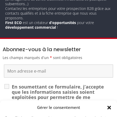
subventions...)
Contactez les entreprises pour votre prospection B2B grâce aux
contacts qualifiés et à la fiche entreprise que nous vous
proposons.
First ECO
est un créateur
d’opportunités
pour votre
développement commercial
!
Abonnez-vous à la newsletter
Les champs marqués d’un
*
sont obligatoires
En soumettant ce formulaire, j’accepte
que les informations saisies soient
exploitées pour permettre de me
recontacter dans le cadre de ma demande.
*
Gérer le consentement