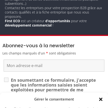
subventions...)
Contactez les entreprises pour votre prospection B2B grâce aux
contacts qualifiés et à la fiche entreprise que nous vous
proposons.
First ECO
est un créateur
d’opportunités
pour votre
développement commercial
!
Abonnez-vous à la newsletter
Les champs marqués d’un
*
sont obligatoires
En soumettant ce formulaire, j’accepte
que les informations saisies soient
exploitées pour permettre de me
recontacter dans le cadre de ma demande.
*
Gérer le consentement