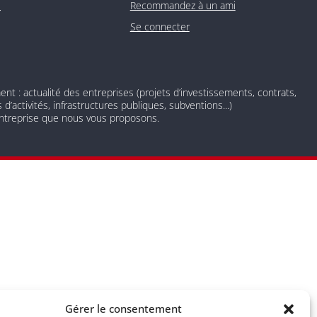
O
Recommandez à un ami
Se connecter
 : actualité des entreprises (projets d’investissements, contrats,
d’activités, infrastructures publiques, subventions...)
 entreprise que nous vous proposons.
 newsletter nos derniers articles de blog et prenez connaissance
Gérer le consentement
nscrire à tout moment à l’aide des liens de désinscription ou en