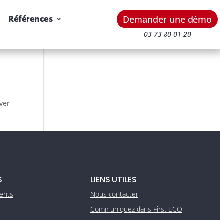
Demander une démo
Références
03 73 80 01 20
uver
S
LIENS UTILES
ients
Nous contacter
Communiquez dans First ECO