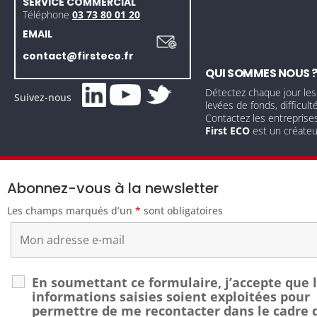
SERVICE COMMERCIAL
Téléphone
03 73 80 01 20
EMAIL
contact@firsteco.fr
QUI SOMMES NOUS 
Détectez chaque jour les
Suivez-nous
levées de fonds, difficult
Contactez les entreprise
First ECO
est un créate
Abonnez-vous à la newsletter
Les champs marqués d’un
*
sont obligatoires
En soumettant ce formulaire, j’accepte que 
informations saisies soient exploitées pour
permettre de me recontacter dans le cadre 