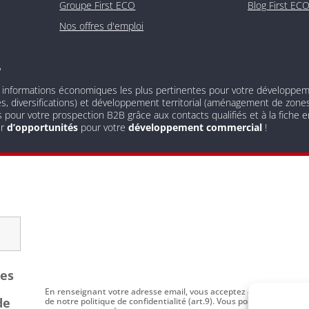
Groupe First ECO
Blog First EC
Nos offres d'emploi
?
 informations économiques les plus pertinentes pour votre développement
és, diversifications) et développement territorial (aménagement de zones 
s pour votre prospection B2B grâce aux contacts qualifiés et à la fiche
ur
d’opportunités
pour votre
développement commercial
!
les
En renseignant votre adresse email, vous acceptez de recevoir par
de
de notre politique de confidentialité (art.9). Vous pouvez vous dési