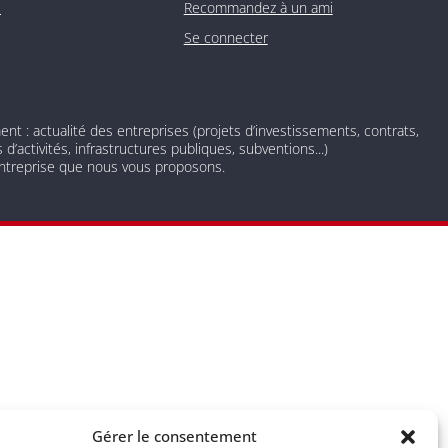
O
Recommandez à un ami
Se connecter
 : actualité des entreprises (projets d’investissements, contrats,
d’activités, infrastructures publiques, subventions...)
 entreprise que nous vous proposons.
 newsletter nos derniers articles de blog et prenez connaissance
Gérer le consentement
nscrire à tout moment à l’aide des liens de désinscription ou en