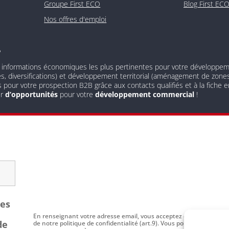
Groupe First ECO
Blog First EC
Nos offres d'emploi
?
 informations économiques les plus pertinentes pour votre développement
és, diversifications) et développement territorial (aménagement de zones 
s pour votre prospection B2B grâce aux contacts qualifiés et à la fiche
ur
d’opportunités
pour votre
développement commercial
!
les
En renseignant votre adresse email, vous acceptez de recevoir par
de
de notre politique de confidentialité (art.9). Vous pouvez vous dési