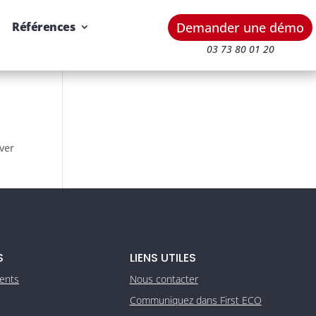
Demander une démo
Références
03 73 80 01 20
uver
S
LIENS UTILES
ients
Nous contacter
Communiquez dans First ECO