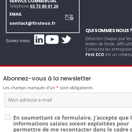
SERVICE COMMERCIAL
Téléphone
03 73 80 01 20
EMAIL
contact@firsteco.fr
QUI SOMMES NOUS 
Détectez chaque jour les
Suivez-nous
levées de fonds, difficult
Contactez les entreprise
First ECO
est un créate
Abonnez-vous à la newsletter
Les champs marqués d’un
*
sont obligatoires
En soumettant ce formulaire, j’accepte que 
informations saisies soient exploitées pour
permettre de me recontacter dans le cadre 