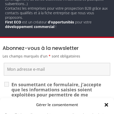
subventions...)
Contactez les entreprises pour votre prospection B2B grâce aux
contacts qualifiés et à la fiche entreprise que nous vous
proposons.
First ECO
est un créateur
d’opportunités
pour votre
développement commercial
!
Abonnez-vous à la newsletter
Les champs marqués d’un
*
sont obligatoires
En soumettant ce formulaire, j’accepte
que les informations saisies soient
exploitées pour permettre de me
recontacter dans le cadre de ma demande.
*
Gérer le consentement