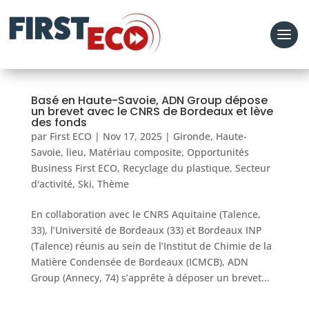
Basé en Haute-Savoie, ADN Group dépose
un brevet avec le CNRS de Bordeaux et lève
des fonds
par
First ECO
|
Nov 17, 2025
|
Gironde
,
Haute-
Savoie
,
lieu
,
Matériau composite
,
Opportunités
Business First ECO
,
Recyclage du plastique
,
Secteur
d'activité
,
Ski
,
Thème
En collaboration avec le CNRS Aquitaine (Talence,
33), l’Université de Bordeaux (33) et Bordeaux INP
(Talence) réunis au sein de l’Institut de Chimie de la
Matière Condensée de Bordeaux (ICMCB), ADN
Group (Annecy, 74) s’apprête à déposer un brevet...