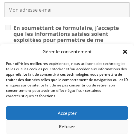
En soumettant ce formulaire, j’accepte
que les informations saisies soient
exploitées pour permettre de me
recontacter dans le cadre de ma demande.
*
Gérer le consentement
Pour offrir les meilleures expériences, nous utilisons des technologies
Recaptcha v2
telles que les cookies pour stocker et/ou accéder aux informations des
appareils. Le fait de consentir à ces technologies nous permettra de
traiter des données telles que le comportement de navigation ou les ID
uniques sur ce site. Le fait de ne pas consentir ou de retirer son
consentement peut avoir un effet négatif sur certaines
caractéristiques et fonctions.
Accepter
En renseignant votre adresse email, vous acceptez de recevoir par
newsletter nos derniers articles de blog et prenez connaissance de notre
Refuser
politique de confidentialité (art.9). Vous pouvez vous désinscrire à tout
moment à l’aide des liens de désinscription ou en nous contactant à