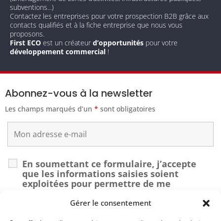
subventions...)
Contactez les entreprises pour votre prospection B2B grâce aux
contacts qualifiés et à la fiche entreprise que nous vous
proposons.
First ECO
est un créateur
d’opportunités
pour votre
développement commercial
!
Abonnez-vous à la newsletter
Les champs marqués d’un
*
sont obligatoires
En soumettant ce formulaire, j’accepte
que les informations saisies soient
exploitées pour permettre de me
recontacter dans le cadre de ma demande.
*
Gérer le consentement