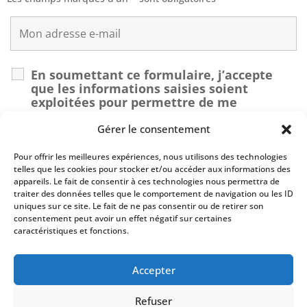
En soumettant ce formulaire, j’accepte
que les informations saisies soient
exploitées pour permettre de me
recontacter dans le cadre de ma demande.
*
Gérer le consentement
Pour offrir les meilleures expériences, nous utilisons des technologies
Recaptcha v2
telles que les cookies pour stocker et/ou accéder aux informations des
appareils. Le fait de consentir à ces technologies nous permettra de
traiter des données telles que le comportement de navigation ou les ID
uniques sur ce site. Le fait de ne pas consentir ou de retirer son
consentement peut avoir un effet négatif sur certaines
caractéristiques et fonctions.
Accepter
En renseignant votre adresse email, vous acceptez de recevoir par
newsletter nos derniers articles de blog et prenez connaissance de notre
Refuser
politique de confidentialité (art.9). Vous pouvez vous désinscrire à tout