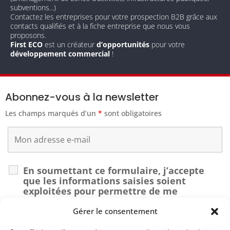
subventions...)
Contactez les entreprises pour votre prospection B2B grâce aux
contacts qualifiés et à la fiche entreprise que nous vous
proposons.
First ECO
est un créateur
d’opportunités
pour votre
développement commercial
!
Abonnez-vous à la newsletter
Les champs marqués d’un
*
sont obligatoires
En soumettant ce formulaire, j’accepte
que les informations saisies soient
exploitées pour permettre de me
recontacter dans le cadre de ma demande.
*
Gérer le consentement