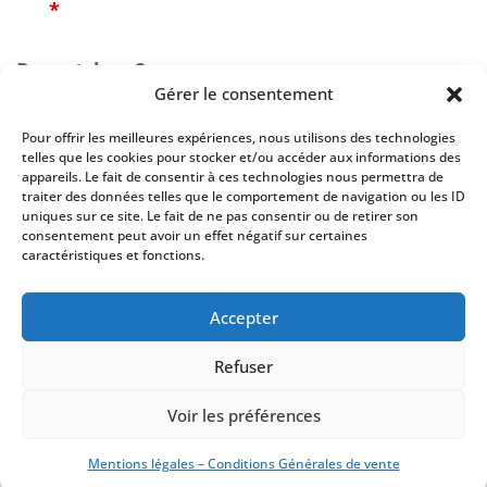
*
Recaptcha v2
Gérer le consentement
Pour offrir les meilleures expériences, nous utilisons des technologies
telles que les cookies pour stocker et/ou accéder aux informations des
appareils. Le fait de consentir à ces technologies nous permettra de
traiter des données telles que le comportement de navigation ou les ID
uniques sur ce site. Le fait de ne pas consentir ou de retirer son
consentement peut avoir un effet négatif sur certaines
caractéristiques et fonctions.
Accepter
En renseignant votre adresse email, vous acceptez de recevoir par
newsletter nos derniers articles de blog et prenez connaissance de notre
Refuser
politique de confidentialité (art.9). Vous pouvez vous désinscrire à tout
moment à l’aide des liens de désinscription ou en nous contactant à
contact@firsteco.fr
Voir les préférences
Mentions légales – Conditions Générales de vente
Mentions légales
-
CGV
-
Gestion des cookies