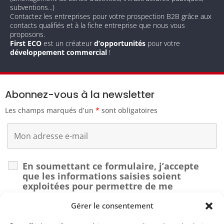
subventions...)
Contactez les entreprises pour votre prospection B2B grâce aux
contacts qualifiés et à la fiche entreprise que nous vous
proposons.
First ECO
est un créateur
d’opportunités
pour votre
développement commercial
!
Abonnez-vous à la newsletter
Les champs marqués d’un
*
sont obligatoires
En soumettant ce formulaire, j’accepte
que les informations saisies soient
exploitées pour permettre de me
recontacter dans le cadre de ma demande.
*
Gérer le consentement