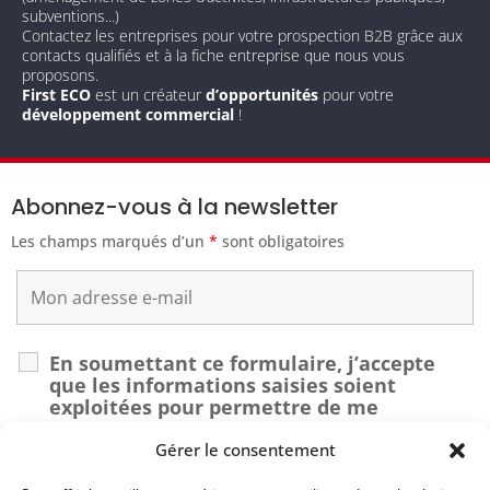
subventions...)
Contactez les entreprises pour votre prospection B2B grâce aux
contacts qualifiés et à la fiche entreprise que nous vous
proposons.
First ECO
est un créateur
d’opportunités
pour votre
développement commercial
!
Abonnez-vous à la newsletter
Les champs marqués d’un
*
sont obligatoires
En soumettant ce formulaire, j’accepte
que les informations saisies soient
exploitées pour permettre de me
recontacter dans le cadre de ma demande.
*
Gérer le consentement