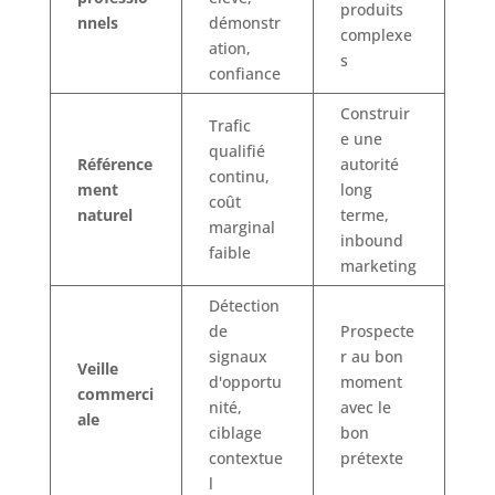
produits
nnels
démonstr
complexe
ation,
s
confiance
Construir
Trafic
e une
qualifié
Référence
autorité
continu,
ment
long
coût
naturel
terme,
marginal
inbound
faible
marketing
Détection
de
Prospecte
signaux
r au bon
Veille
d'opportu
moment
commerci
nité,
avec le
ale
ciblage
bon
contextue
prétexte
l