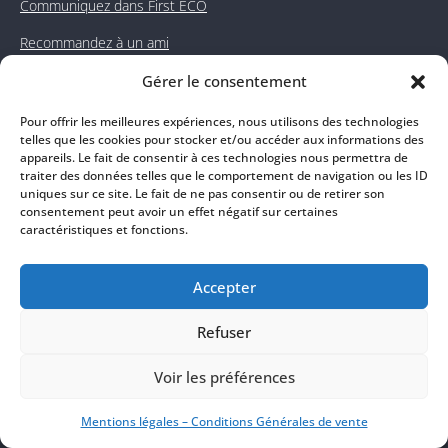
Communiquez dans First ECO
Recommandez à un ami
Se connecter
Gérer le consentement
Pour offrir les meilleures expériences, nous utilisons des technologies
telles que les cookies pour stocker et/ou accéder aux informations des
QUI SOMMES NOUS ?
appareils. Le fait de consentir à ces technologies nous permettra de
traiter des données telles que le comportement de navigation ou les ID
Détectez chaque jour les informations économiques les plus
uniques sur ce site. Le fait de ne pas consentir ou de retirer son
pertinentes pour votre développement : actualité des
consentement peut avoir un effet négatif sur certaines
entreprises (projets d’investissements, contrats, levées de fonds,
caractéristiques et fonctions.
difficultés, diversifications) et développement territorial
(aménagement de zones d’activités, infrastructures publiques,
Accepter
subventions...)
Contactez les entreprises pour votre prospection B2B grâce aux
Refuser
contacts qualifiés et à la fiche entreprise que nous vous
proposons.
Voir les préférences
First ECO
est un créateur
d’opportunités
pour votre
développement commercial
!
Mentions légales – Conditions Générales de vente