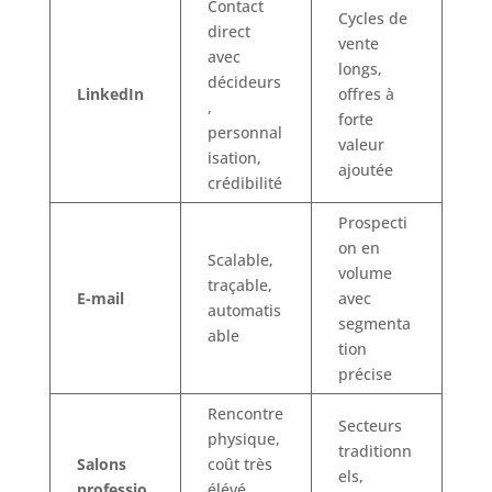
Contact
Cycles de
direct
vente
avec
longs,
décideurs
LinkedIn
offres à
,
forte
personnal
valeur
isation,
ajoutée
crédibilité
Prospecti
on en
Scalable,
volume
traçable,
E-mail
avec
automatis
segmenta
able
tion
précise
Rencontre
Secteurs
physique,
traditionn
Salons
coût très
els,
professio
élévé,